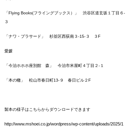
「Flying Books(フライングブックス）」 渋谷区道玄坂１丁目６-
３
「ナワ・プラサード」 杉並区西荻南３-15-３ ３F
愛媛
「今治ホホホ座別館 森」 今治市米屋町４丁目２-１
「本の轍」 松山市春日町13-９ 春日ビル２F
製本の様子はこちらからダウンロードできます
http://www.mshoei.co.jp/wordpress/wp-content/uploads/2025/1